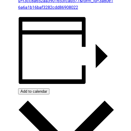
u=f3cc8a652aa3901653fcad577&form_id=3a80e1
6a6a1b16baf3282cdd86908022
Add to calendar