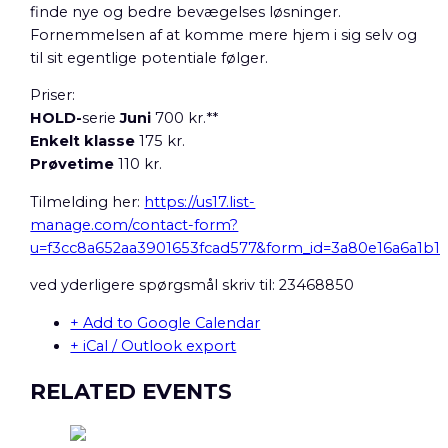
finde nye og bedre bevægelses løsninger.
Fornemmelsen af at komme mere hjem i sig selv og
til sit egentlige potentiale følger.
Priser:
HOLD-
serie
Juni
700 kr.**
Enkelt klasse
175 kr.
Prøvetime
110 kr.
Tilmelding her:
https://us17.list-
manage.com/contact-form?
u=f3cc8a652aa3901653fcad577&form_id=3a80e16a6a1b
ved yderligere spørgsmål skriv til: 23468850
+ Add to Google Calendar
+ iCal / Outlook export
RELATED EVENTS