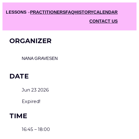
Skip
LESSONS
PRACTITIONERS
FAQ
HISTORY
CALENDAR
to
content
CONTACT US
ORGANIZER
NANA GRAVESEN
DATE
Jun 23 2026
Expired!
TIME
16:45 – 18:00